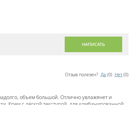
НАПИСАТЬ
Отзыв полезен?
Да
(
0
)
Нет
(
0
)
надолго, объем большой. Отлично увлажянет и
сти. Крем с лёгкой текстурой, для комбинированной