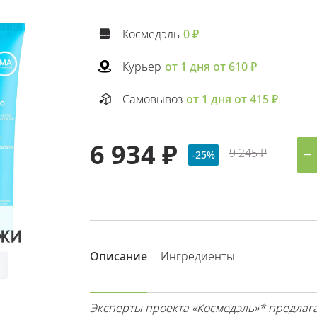
Космедэль
0 ₽
Курьер
от 1 дня от 610 ₽
Самовывоз
от 1 дня от 415 ₽
6 934 ₽
9 245 ₽
−
-25%
Описание
Ингредиенты
Эксперты проекта «Космедэль»* предл