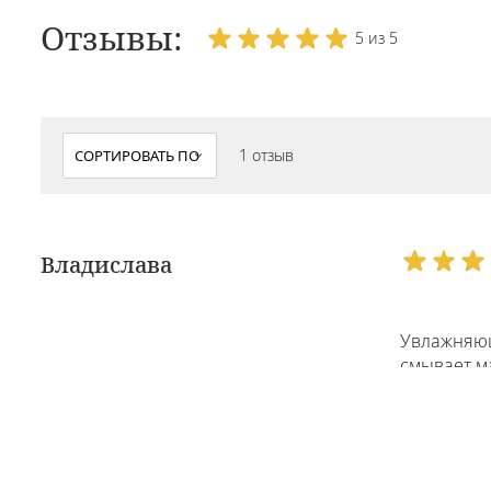
Отзывы:
5 из 5
1 отзыв
Владислава
Увлажняющ
смывает ма
коржи иде