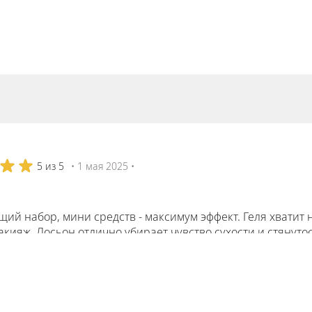
5 из 5
• 1 мая 2025 •
ий набор, мини средств - максимум эффект. Геля хватит 
кияж. Лосьон отлично убирает чувство сухости и стянуто
ально!