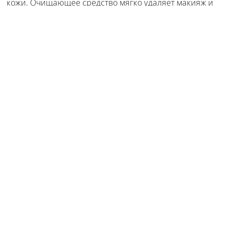
кожи. Очищающее средство мягко удаляет макияж и
загрязнения, а тоник завершает этот этап, оставляя
лицо свежим и увлажненным. Качество на высоте!
Отзыв полезен?
Да
(
0
)
Нет
(
0
)
Яна
• 28 мая 2025 •
5 из 5
Мыло очень мягкое, деликатно очищает, не сушит
кожу. Тоник увлажняет, тонизирует и со временем
полностью помог убрать шелушения. мыло можно