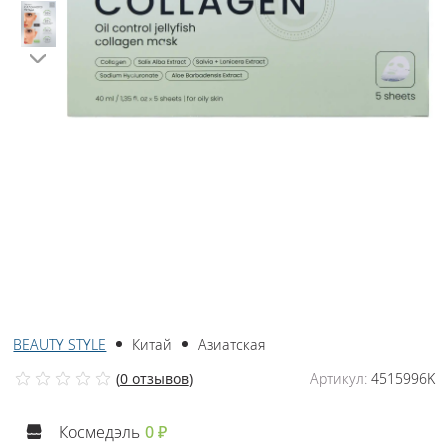
BEAUTY STYLE
Китай
Азиатская
(
0 отзывов
)
Артикул:
4515996K
Космедэль
0 ₽