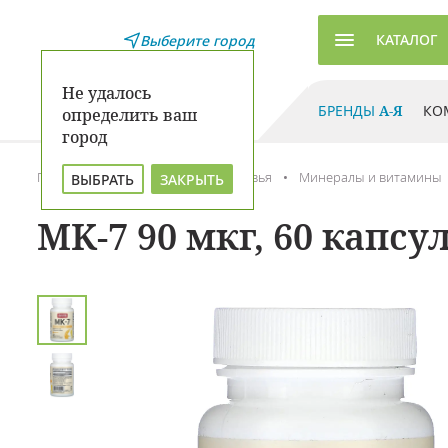
КАТАЛОГ
Выберите город
Не удалось
БРЕНДЫ
А-Я
КО
определить ваш
город
Главная
Каталог
Для здоровья
Минералы и витамины
ВЫБРАТЬ
ЗАКРЫТЬ
MK-7 90 мкг, 60 капсу