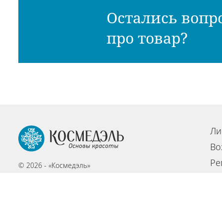
Остались вопр
про товар?
Ли
Во
Ре
© 2026 - «Космедэль»
По