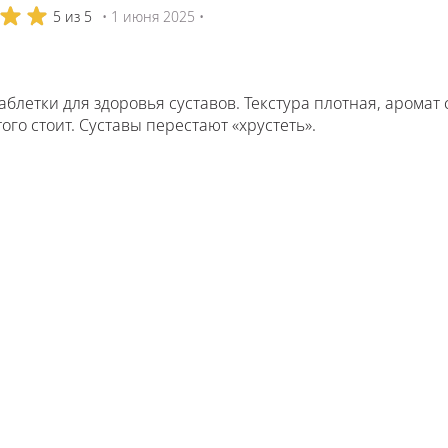
5 из 5
• 1 июня 2025 •
блетки для здоровья суставов. Текстура плотная, аромат
того стоит. Суставы перестают «хрустеть».
5 из 5
• 17 мая 2025 •
меня перестали хрустеть колени, и ушла эта скованность
уставы как новенькие.