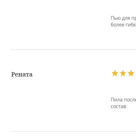
Пью для пр
более гиб
Рената
Пила после
состав