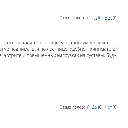
Отзыв полезен?
Да
(
0
)
Нет
(
0
)
тин восстанавливают хрящевую ткань, уменьшают
 легче подниматься по лестнице. Удобно принимать 2
е, артрите и повышенных нагрузках на суставы. Буду
Отзыв полезен?
Да
(
0
)
Нет
(
0
)