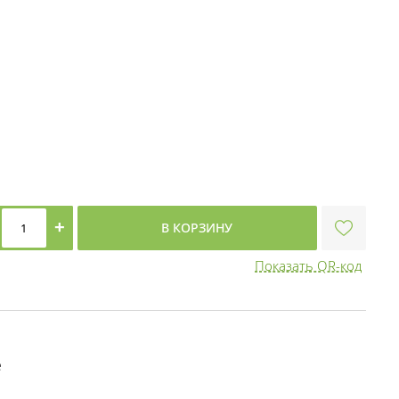
+
В КОРЗИНУ
Показать QR-код
е