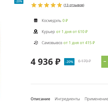
-20%
(
13 отзывов
)
Космедэль
0 ₽
Курьер
от 1 дня от 610 ₽
Самовывоз
от 1 дня от 415 ₽
4 936 ₽
6 170 ₽
−
-20%
Описание
Ингредиенты
Применени