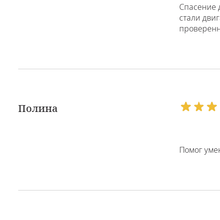
Спасение д
стали двиг
проверенн
Полина
Помог умен