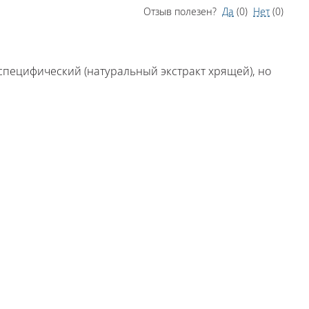
Отзыв полезен?
Да
(
0
)
Нет
(
0
)
 специфический (натуральный экстракт хрящей), но
Отзыв полезен?
Да
(
0
)
Нет
(
0
)
 по утрам. Теперь на тренировках чувствую себя