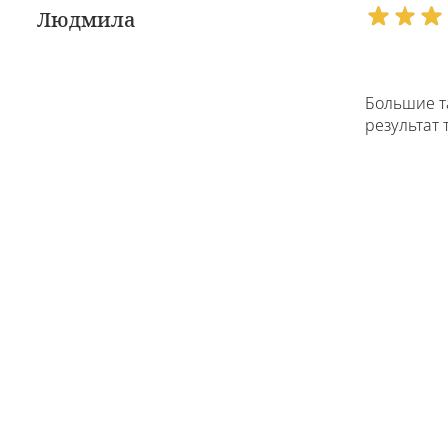
Людмила
Большие та
результат 
Евгения
Наконец у 
отлично, с