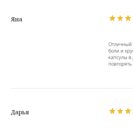
Яна
Отличный 
боли и хру
капсулы в 
повторять 
Дарья