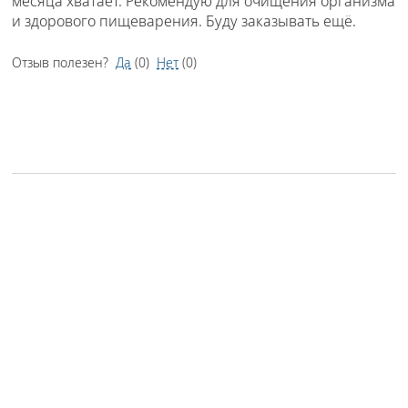
месяца хватает. Рекомендую для очищения организма
и здорового пищеварения. Буду заказывать ещё.
Отзыв полезен?
Да
(
0
)
Нет
(
0
)
Лидия
• 5 июля 2025 •
5 из 5