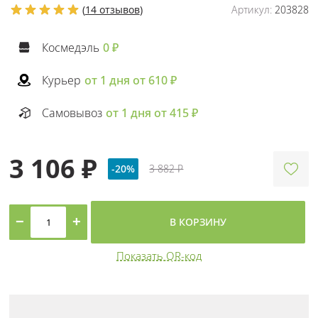
(
14 отзывов
)
Артикул:
203828
Космедэль
0 ₽
Курьер
от 1 дня от 610 ₽
Самовывоз
от 1 дня от 415 ₽
3 106 ₽
-20%
3 882 ₽
−
+
В КОРЗИНУ
Показать QR-код