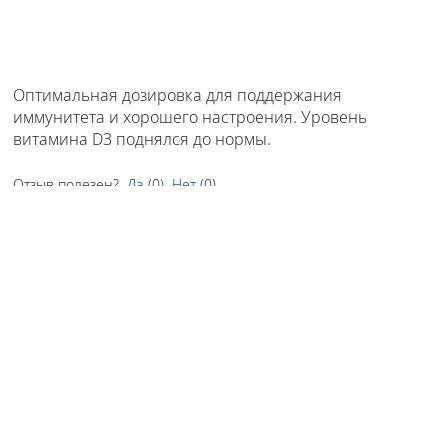
Оптимальная дозировка для поддержания
иммунитета и хорошего настроения. Уровень
витамина D3 поднялся до нормы.
Отзыв полезен?
Да
(
0
)
Нет
(
0
)
Роза
• 31 мая 2025 •