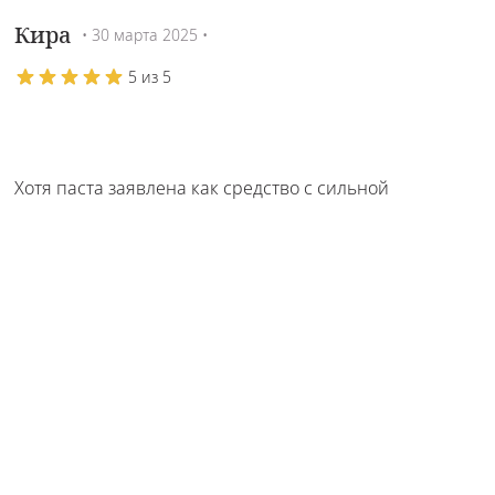
Кира
• 30 марта 2025 •
5 из 5
Хотя паста заявлена как средство с сильной
фиксацией, на практике она скорее обеспечивает
среднюю фиксацию, особенно на тонких волосах.
Однако, она хорошо держит укладку в течение 8-10
часов, не оставляя блеска и не делая волосы
липкими. Рекомендую.
Отзыв полезен?
Да
(
0
)
Нет
(
0
)