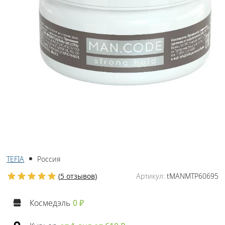
TEFIA
Россия
(
5 отзывов
)
Артикул:
tMANMTP60695
Космедэль
0 ₽