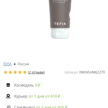
TEFIA
Россия
(
2 отзыва
)
Артикул:
tMANSHM62279
Космедэль
0 ₽
Курьер
от 1 дня от 610 ₽
Самовывоз
от 1 дня от 415 ₽