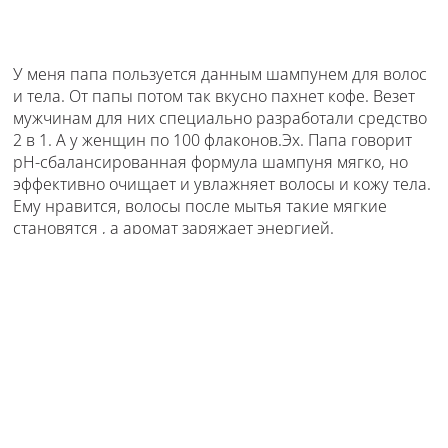
У меня папа пользуется данным шампунем для волос
и тела. От папы потом так вкусно пахнет кофе. Везет
мужчинам для них специально разработали средство
2 в 1. А у женщин по 100 флаконов.Эх. Папа говорит
pH-сбалансированная формула шампуня мягко, но
эффективно очищает и увлажняет волосы и кожу тела.
Ему нравится, волосы после мытья такие мягкие
становятся , а аромат заряжает энергией.
Отзыв полезен?
Да
(
0
)
Нет
(
0
)