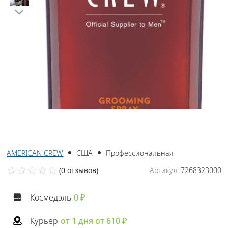
AMERICAN CREW
США
Профессиональная
(
0 отзывов
)
Артикул:
7268323000
Космедэль
0 ₽
Курьер
от 1 дня от 610 ₽