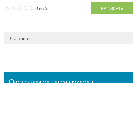
0 из 5
НАПИСАТЬ
0 отзывов
Остались вопросы
про товар?
Наш консультант расскажет всё!
Приходите в наш магазин!
АДРЕСА МАГАЗИНОВ