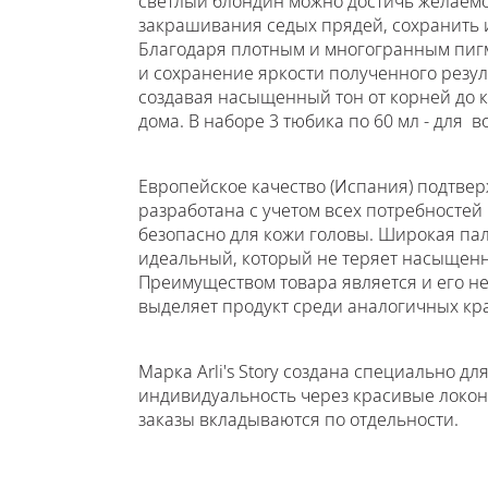
светлый блондин можно достичь желаемог
закрашивания седых прядей, сохранить и
Благодаря плотным и многогранным пиг
и сохранение яркости полученного резул
создавая насыщенный тон от корней до ко
дома. В наборе 3 тюбика по 60 мл - для в
Европейское качество (Испания) подтве
разработана с учетом всех потребностей
безопасно для кожи головы. Широкая пал
идеальный, который не теряет насыщенн
Преимуществом товара является и его н
выделяет продукт среди аналогичных кра
Марка Arli's Story создана специально 
индивидуальность через красивые локон
заказы вкладываются по отдельности.