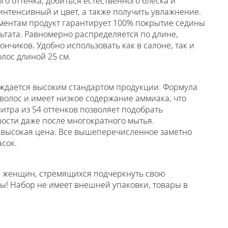
о оттенка, добиться естественного блеска и
нтенсивный и цвет, а также получить увлажнение.
ментам продукт гарантирует 100% покрытие седины
ьтата. Равномерно распределяется по длине,
нчиков. Удобно использовать как в салоне, так и
олос длиной 25 см.
рждается высоким стандартом продукции. Формула
 волос и имеет низкое содержание аммиака, что
итра из 54 оттенков позволяет подобрать
ости даже после многократного мытья.
евысокая цена. Все вышеперечисленное заметно
сок.
для женщин, стремящихся подчеркнуть свою
ы! Набор не имеет внешней упаковки, товары в