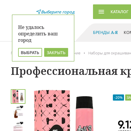
КАТАЛОГ
Выберите город
Не удалось
БРЕНДЫ
А-Я
КО
определить ваш
город
ВЫБРАТЬ
ЗАКРЫТЬ
Главная
Каталог
Окрашивание
Наборы для окрашиван
Профессиональная кра
-20%
ЗА