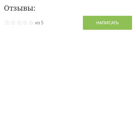
Отзывы:
из 5
НАПИСАТЬ
0 отзывов
Татьяна
• 4 ноября 2025 •
5 из 5