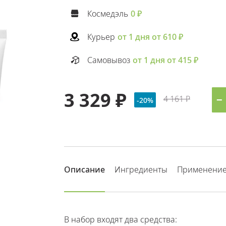
Космедэль
0 ₽
Курьер
от 1 дня от 610 ₽
Самовывоз
от 1 дня от 415 ₽
3 329 ₽
4 161 ₽
−
-20%
Описание
Ингредиенты
Применени
В набор входят два средства: