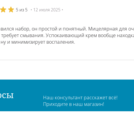
5 из 5
• 12 июля 2025 •
ился набор, он простой и понятный. Мицелярная для очи
 требует смывания. Успокаивающий крем вообще находка! 
 ну и минимизирует воспаления.
осы
Наш консультант расскажет всё!
Приходите в наш магазин!