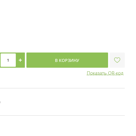
+
В КОРЗИНУ
Показать QR-код
е