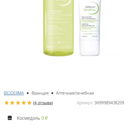
BIODERMA
Франция
Аптечная/лечебная
(
4 отзыва
)
Артикул:
ЭХ99989438209
Космедэль
0 ₽