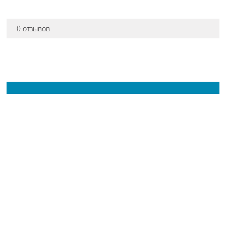
0 отзывов
Остались вопросы
про товар?
Наш консультант расскажет всё!
Приходите в наш магазин!
АДРЕСА МАГАЗИНОВ