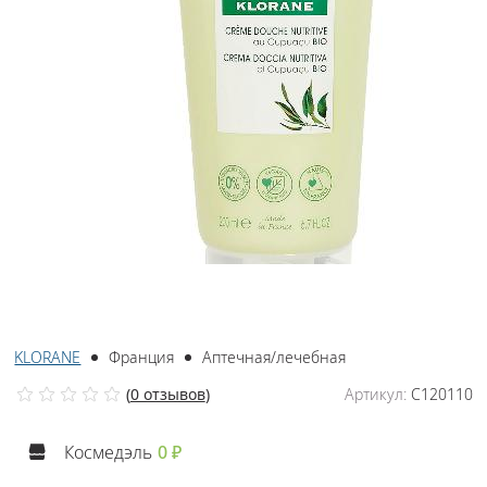
KLORANE
Франция
Аптечная/лечебная
(
0 отзывов
)
Артикул:
C120110
Космедэль
0 ₽