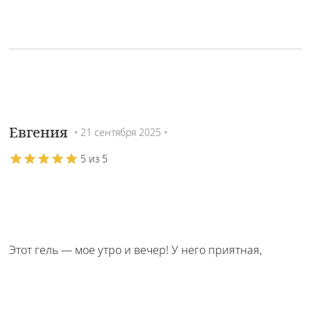
Евгения
• 21 сентября 2025 •
5 из 5
Этот гель — мое утро и вечер! У него приятная,
прозрачная гелевая текстура, которая при контакте с
водой дает мягкую, нежную пену. Аромат очень
легкий, свежий, с цитрусовыми нотками. Он идеально
очищает кожу, не пересушивая её, оставляя