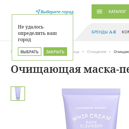
КАТАЛОГ
Выберите город
Не удалось
БРЕНДЫ
А-Я
КО
определить ваш
город
ВЫБРАТЬ
ЗАКРЫТЬ
Главная
Каталог
Уход для лица
Очищение
Очищающ
Очищающая маска-пен