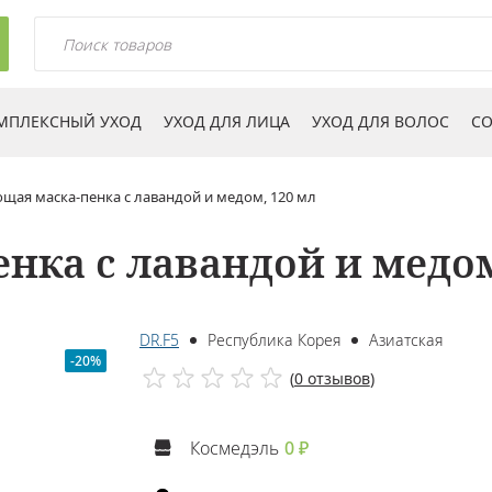
МПЛЕКСНЫЙ УХОД
УХОД ДЛЯ ЛИЦА
УХОД ДЛЯ ВОЛОС
СО
ая маска-пенка с лавандой и медом, 120 мл
ка с лавандой и медом
DR.F5
Республика Корея
Азиатская
-20%
(
0 отзывов
)
Космедэль
0 ₽