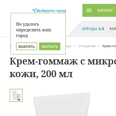
КАТАЛОГ
Выберите город
Не удалось
БРЕНДЫ
А-Я
КО
определить ваш
город
Главная
Каталог
Уход для лица
Очищение
Крем-го
ВЫБРАТЬ
ЗАКРЫТЬ
Крем-гоммаж с микро
кожи, 200 мл