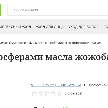
МПЛЕКСНЫЙ УХОД
УХОД ДЛЯ ЛИЦА
УХОД ДЛЯ ВОЛОС
СО
ммаж с микросферами масла жожоба для всех типов кожи, 200 мл
сферами масла жожоба
MESALTERA BY DR. MIKHAYLOVA
Профессион
(
0 отзывов
)