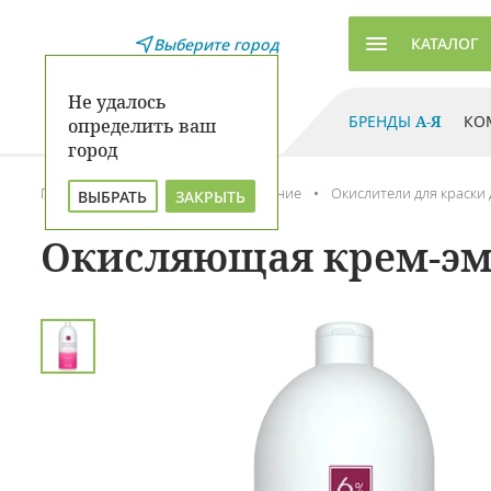
КАТАЛОГ
Выберите город
Не удалось
БРЕНДЫ
А-Я
КО
определить ваш
город
Главная
Каталог
Окрашивание
Окислители для краски 
ВЫБРАТЬ
ЗАКРЫТЬ
Окисляющая крем-эмул