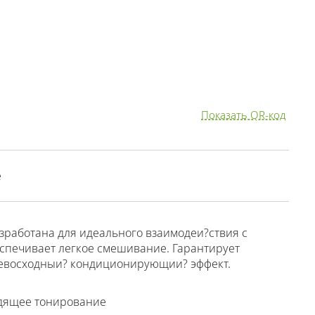
Показать QR-код
е
зработана для идеального взаимодеи?ствия с
спечивает легкое смешивание. Гарантирует
евосходныи? кондиционирующии? эффект.
адящее тонирование