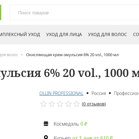
МПЛЕКСНЫЙ УХОД
УХОД ДЛЯ ЛИЦА
УХОД ДЛЯ ВОЛОС
СО
для волос
Окисляющая крем-эмульсия 6% 20 vol., 1000 мл
ьсия 6% 20 vol., 1000 
OLLIN PROFESSIONAL
Россия
Профессио
(
0 отзывов
)
Космедэль
0 ₽
Курьер
от 1 дня от 610 ₽