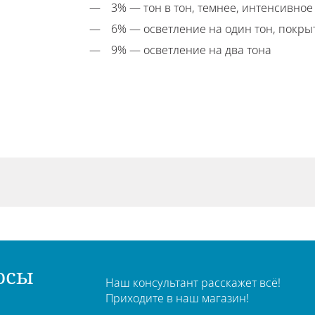
3% — тон в тон, темнее, интенсивно
6% — осветление на один тон, покры
9% — осветление на два тона
осы
Наш консультант расскажет всё!
Приходите в наш магазин!