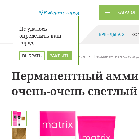
КАТАЛОГ
Выберите город
Не удалось
БРЕНДЫ
А-Я
КО
определить ваш
город
ВЫБРАТЬ
ЗАКРЫТЬ
Главная
Каталог
Окрашивание
Перманентная краска д
Перманентный аммиач
очень-очень светлый 