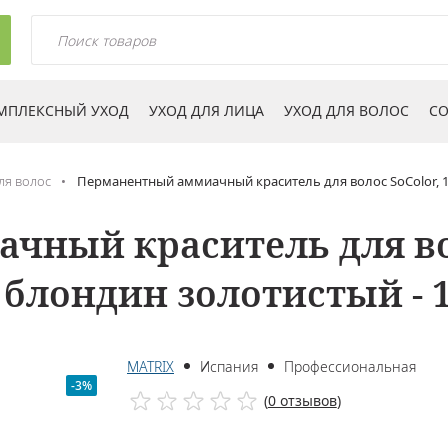
МПЛЕКСНЫЙ УХОД
УХОД ДЛЯ ЛИЦА
УХОД ДЛЯ ВОЛОС
СО
ля волос
Перманентный аммиачный краситель для волос SoColor, 10
ный краситель для вол
блондин золотистый - 10
MATRIX
Испания
Профессиональная
-3%
(
0 отзывов
)