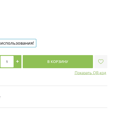
 использования!
+
В КОРЗИНУ
Показать QR-код
е