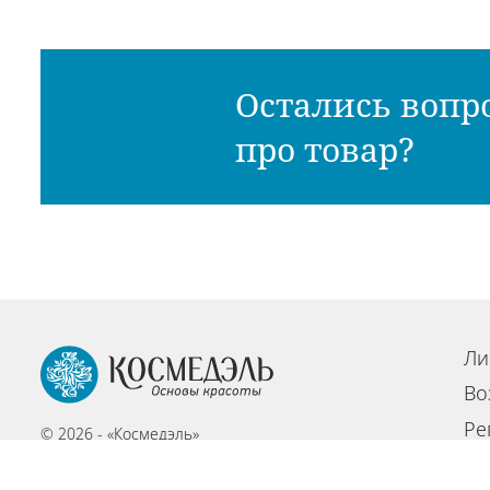
Остались вопр
про товар?
Ли
Во
Ре
© 2026 - «Космедэль»
По