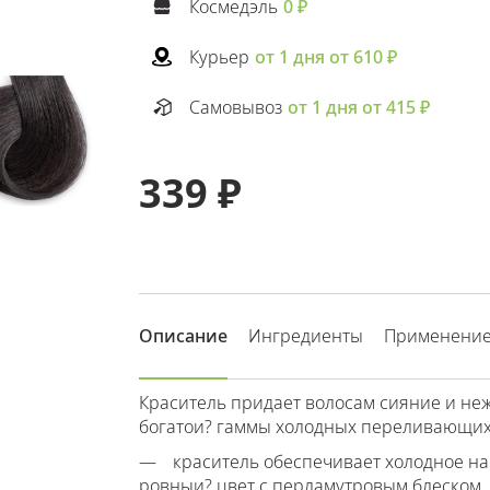
Космедэль
0 ₽
Курьер
от 1 дня от 610 ₽
Самовывоз
от 1 дня от 415 ₽
339 ₽
Описание
Ингредиенты
Применени
Краситель придает волосам сияние и не
богатои? гаммы холодных переливающихся
краситель обеспечивает холодное на
ровныи? цвет с перламутровым блеском