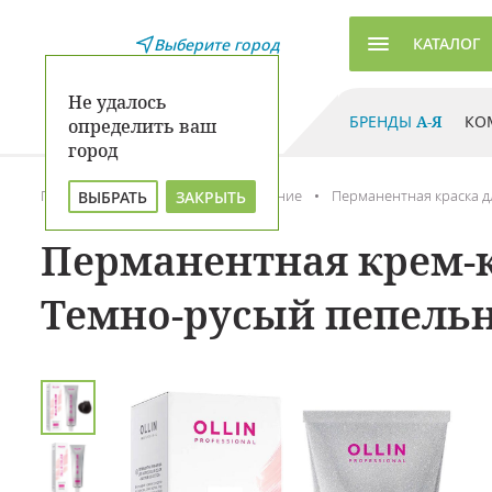
КАТАЛОГ
Выберите город
Не удалось
БРЕНДЫ
А-Я
КО
определить ваш
город
Главная
Каталог
Окрашивание
Перманентная краска д
ВЫБРАТЬ
ЗАКРЫТЬ
Перманентная крем-кра
Темно-русый пепельн