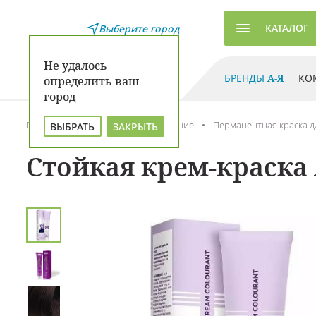
КАТАЛОГ
Выберите город
Не удалось
БРЕНДЫ
А-Я
КО
определить ваш
город
Главная
Каталог
Окрашивание
Перманентная краска д
ВЫБРАТЬ
ЗАКРЫТЬ
Стойкая крем-краска 