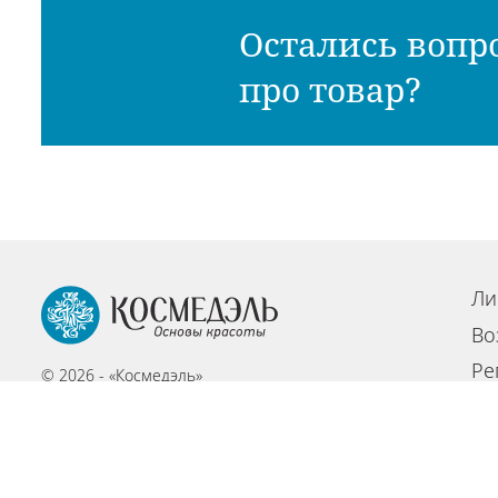
Остались вопр
про товар?
Ли
Во
Ре
© 2026 - «Космедэль»
По