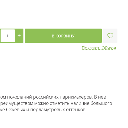
+
В КОРЗИНУ
Показать QR-код
е
том пожеланий российских парикмахеров. В нее
 преимуществом можно отметить наличие большого
кже бежевых и перламутровых оттенков.