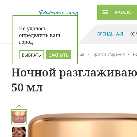
КАТАЛОГ
Выберите город
Не удалось
БРЕНДЫ
А-Я
КО
определить ваш
город
Главная
Каталог
Уход для лица
Против старения
Н
ВЫБРАТЬ
ЗАКРЫТЬ
Ночной разглаживающ
50 мл