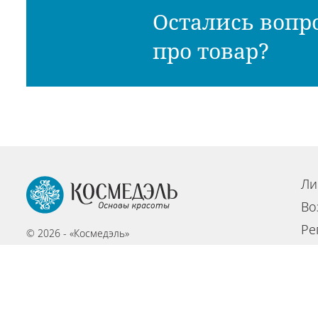
Остались вопр
про товар?
Ли
Во
Ре
© 2026 - «Космедэль»
По