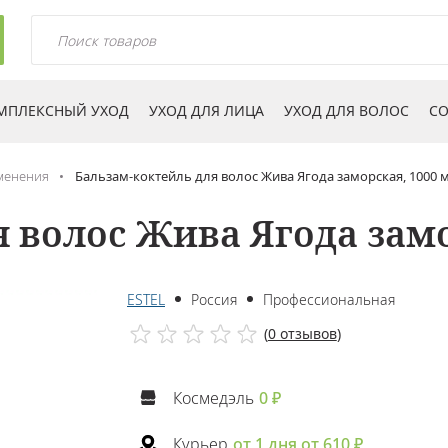
МПЛЕКСНЫЙ УХОД
УХОД ДЛЯ ЛИЦА
УХОД ДЛЯ ВОЛОС
СО
менения
Бальзам-коктейль для волос Жива Ягода заморская, 1000 
 волос Жива Ягода замо
ESTEL
Россия
Профессиональная
(
0 отзывов
)
Космедэль
0 ₽
Курьер
от 1 дня от 610 ₽