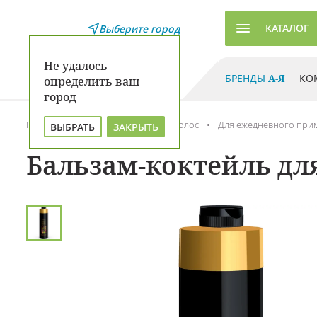
КАТАЛОГ
Выберите город
Не удалось
БРЕНДЫ
А-Я
КО
определить ваш
город
Главная
Каталог
Уход для волос
Для ежедневного при
ВЫБРАТЬ
ЗАКРЫТЬ
Бальзам-коктейль для