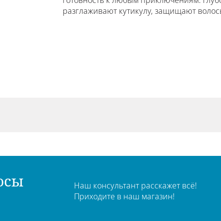
готовность к любым приключениям. Глуб
разглаживают кутикулу, защищают волос
осы
Наш консультант расскажет всё!
Приходите в наш магазин!