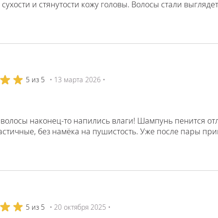
 сухости и стянутости кожу головы. Волосы стали выгляд
5 из 5
• 13 марта 2026 •
волосы наконец‑то напились влаги! Шампунь пенится отли
астичные, без намёка на пушистость. Уже после пары пр
5 из 5
• 20 октября 2025 •