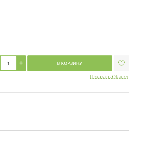
+
В КОРЗИНУ
Показать QR-код
е