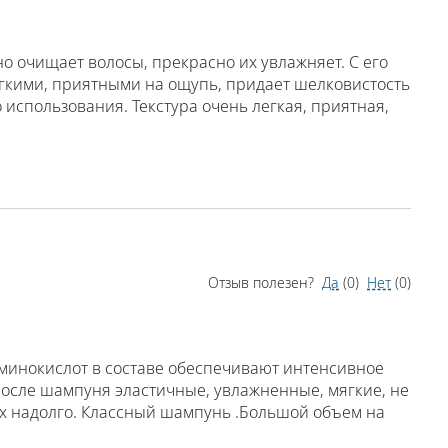
о очищает волосы, прекрасно их увлажняет. С его
егкими, приятными на ощупь, придает шелковистость
 использования. Текстура очень легкая, приятная,
Отзыв полезен?
Да
(
0
)
Нет
(
0
)
 аминокислот в составе обеспечивают интенсивное
осле шампуня эластичные, увлажненные, мягкие, не
сах надолго. Классный шампунь .Большой объем на