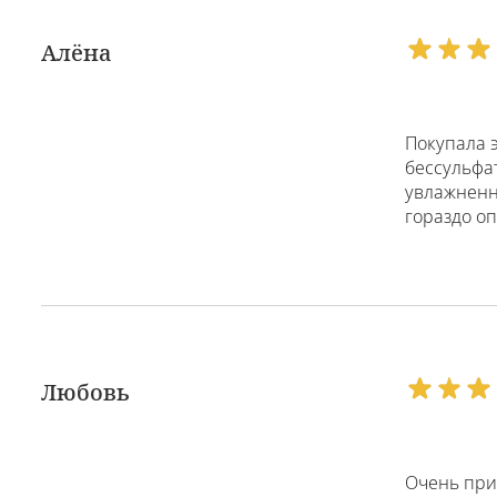
Алёна
Покупала э
бессульфа
увлажненн
гораздо оп
Любовь
Очень при