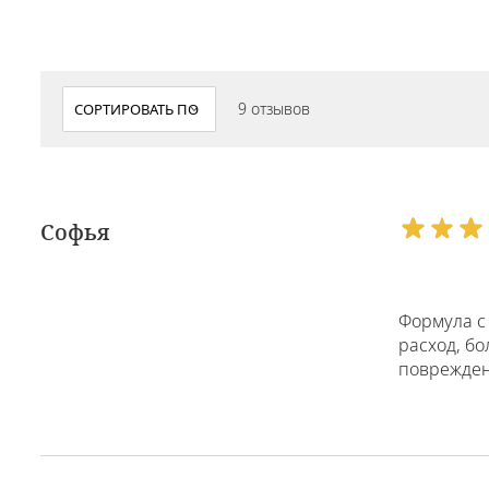
9 отзывов
Софья
Формула с
расход, б
поврежден