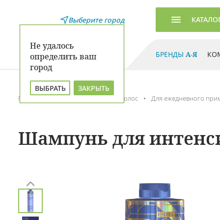
КАТАЛО
Выберите город
Не удалось
БРЕНДЫ
А-Я
КО
определить ваш
город
ВЫБРАТЬ
ЗАКРЫТЬ
Главная
Каталог
Уход для волос
Для ежедневного при
Шампунь для интенси