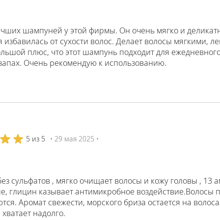
учших шампуней у этой фирмы. Он очень мягко и деликатн
 избавилась от сухости волос. Делает волосы мягкими, л
ольшой плюс, что этот шампунь подходит для ежедневного
запах. Очень рекомендую к использованию.
5 из 5
• 29 мая 2025 •
з сульфатов , мягко очищает волосы и кожу головы , 13
е, глицин казывает антимикробное воздействие.Волосы п
тся. Аромат свежести, морского бриза остается на воло
хватает надолго.