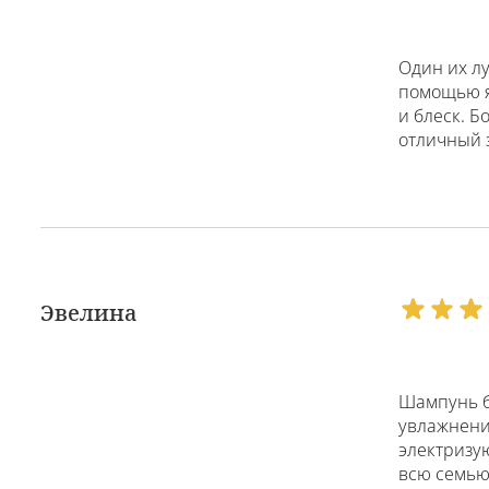
Один их л
помощью я
и блеск. Б
отличный 
Эвелина
Шампунь бе
увлажнени
электризую
всю семью 