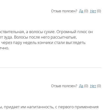
Отзыв полезен?
Да
(
0
)
Нет
(
0
)
увствительная, а волосы сухие. Огромный плюс он
т зуда. Волосы после него рассыпчатые,
через пару недель кончики стали выглядеть
ично.
Отзыв полезен?
Да
(
0
)
Нет
(
0
)
, придает им напитанность, с первого применения