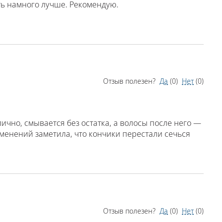
еть намного лучше. Рекомендую.
Отзыв полезен?
Да
(
0
)
Нет
(
0
)
чно, смывается без остатка, а волосы после него —
именений заметила, что кончики перестали сечься
Отзыв полезен?
Да
(
0
)
Нет
(
0
)