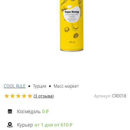
COOL RULE
Турция
Масс-маркет
(
3 отзыва
)
Артикул:
CR0018
Космедэль
0 ₽
Курьер
от 1 дня от 610 ₽