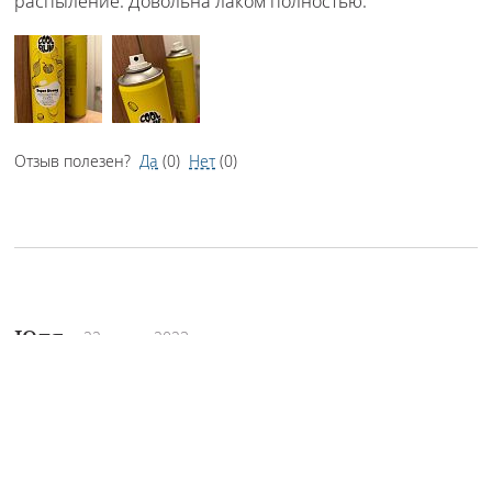
распыление. Довольна лаком полностью.
Отзыв полезен?
Да
(
0
)
Нет
(
0
)
Юля
• 22 марта 2023 •
5 из 5
Мой фаворит для создания укладки с супер-