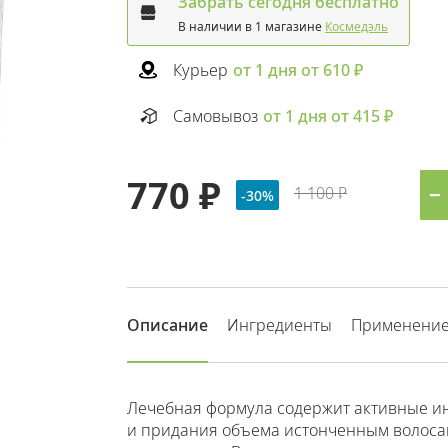
Забрать сегодня бесплатно
В наличии в 1 магазине
Космедэль
Курьер
от 1 дня от 610 ₽
Самовывоз
от 1 дня от 415 ₽
770 ₽
1 100 ₽
−
-30%
Описание
Ингредиенты
Применени
Лечебная формула содержит активные ин
и придания объема истонченным волосам