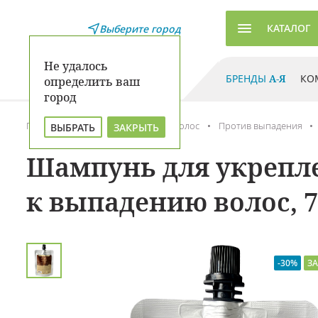
КАТАЛОГ
Выберите город
Не удалось
БРЕНДЫ
А-Я
КО
определить ваш
город
Главная
Каталог
Уход для волос
Против выпадения
ВЫБРАТЬ
ЗАКРЫТЬ
Шампунь для укрепле
к выпадению волос, 7
-30%
ЗА