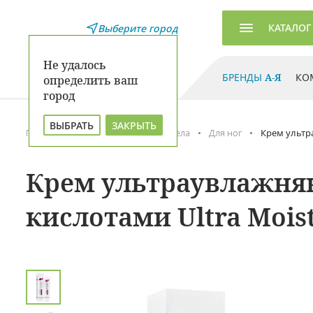
КАТАЛОГ
Выберите город
Не удалось
БРЕНДЫ
А-Я
КО
определить ваш
город
ВЫБРАТЬ
ЗАКРЫТЬ
Главная
Каталог
Уход для тела
Для ног
Крем ультр
Крем ультраувлажняю
кислотами Ultra Mois