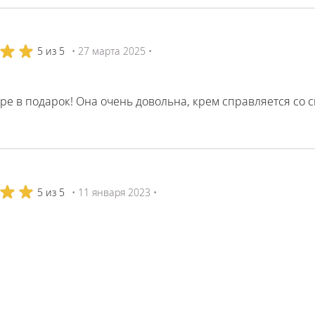
5 из 5
• 27 марта 2025 •
ре в подарок! Она очень довольна, крем справляется со с
5 из 5
• 11 января 2023 •
ю всем для мягких пяточек. Супер помогает