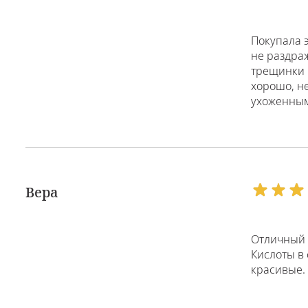
Покупала э
не раздраж
трещинки 
хорошо, не
ухоженны
Вера
Отличный в
Кислоты в
красивые. 