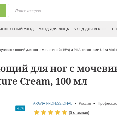
МПЛЕКСНЫЙ УХОД
УХОД ДЛЯ ЛИЦА
УХОД ДЛЯ ВОЛОС
СО
аувлажняющий для ног с мочевиной (15%) и PHA-кислотами Ultra Moist
щий для ног с мочевин
ture Cream, 100 мл
ARAVIA PROFESSIONAL
Россия
Професси
-25%
(
5 отзывов
)