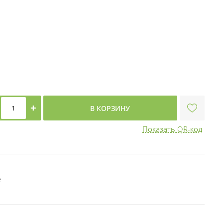
+
В КОРЗИНУ
Показать QR-код
е