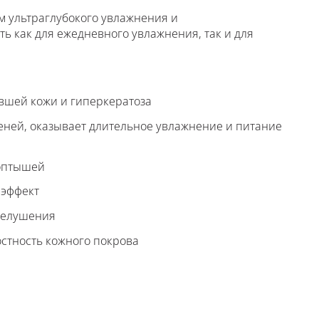
ом ультраглубокого увлажнения и
ь как для ежедневного увлажнения, так и для
вшей кожи и гиперкератоза
леней, оказывает длительное увлажнение и питание
оптышей
 эффект
 шелушения
остность кожного покрова