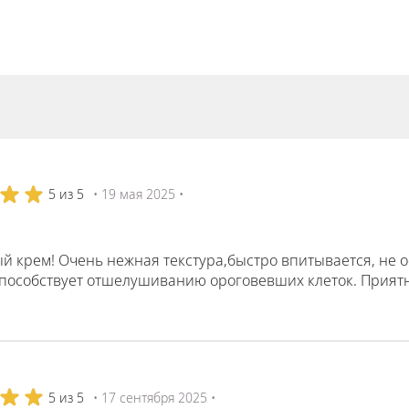
5 из 5
• 19 мая 2025 •
й крем! Очень нежная текстура,быстро впитывается, не о
 способствует отшелушиванию ороговевших клеток. Приятн
5 из 5
• 17 сентября 2025 •