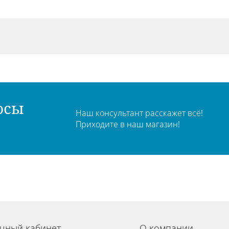
осы
Наш консультант расскажет всё!
Приходите в наш магазин!
чный кабинет
О компании