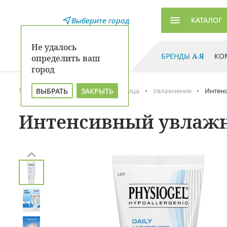
КАТАЛОГ
Выберите город
Не удалось
БРЕНДЫ
А-Я
КО
определить ваш
город
ВЫБРАТЬ
ЗАКРЫТЬ
Главная
Каталог
Уход для лица
Увлажнение
Интенс
Интенсивный увлажня