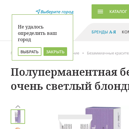
КАТАЛОГ
Выберите город
Не удалось
БРЕНДЫ
А-Я
КО
определить ваш
город
ВЫБРАТЬ
ЗАКРЫТЬ
Главная
Каталог
Окрашивание
Безаммиачные красите
Полуперманентная бе
очень светлый блонд