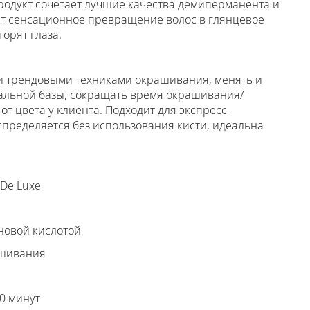
родукт сочетает лучшие качества демиперманента и
т сенсационное превращение волос в глянцевое
горят глаза.
ми трендовыми техниками окрашивания, менять и
ральной базы, сокращать время окрашивания/
т цвета у клиента. Подходит для экспресс-
спределяется без использования кисти, идеальна
 De Luxe
оновой кислотой
ашивания
20 минут