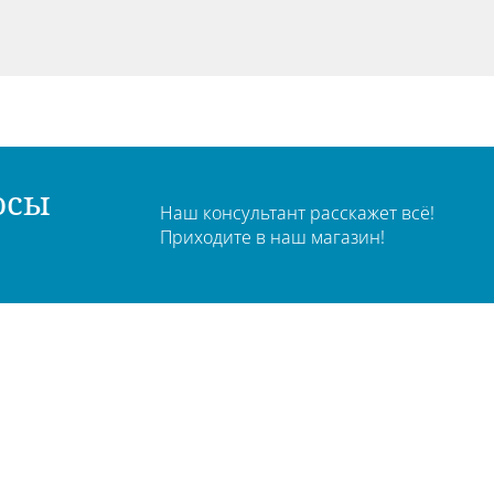
осы
Наш консультант расскажет всё!
Приходите в наш магазин!
чный кабинет
О компании