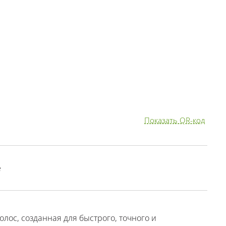
Показать QR-код
е
лос, созданная для быстрого, точного и