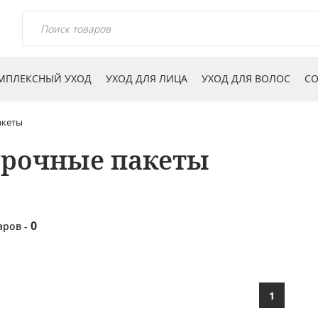
МПЛЕКСНЫЙ УХОД
УХОД ДЛЯ ЛИЦА
УХОД ДЛЯ ВОЛОС
СО
акеты
рочные пакеты
0
аров -
1