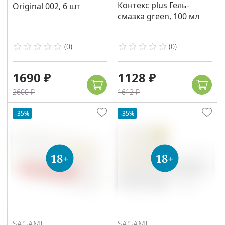
Контекс plus Гель-
Original 002, 6 шт
смазка green, 100 мл
(
0
)
(
0
)
1690 ₽
1128 ₽
2600 ₽
1612 ₽
-35%
-35%
SAGAMI
SAGAMI