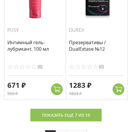
PUSY
DUREX
Интимный гель-
Презервативы /
лубрикант, 100 мл
DualExtase №12
(
0
)
(
0
)
671 ₽
1283 ₽
959 ₽
1833 ₽
ПОКАЗАТЬ ЕЩЕ 7 ИЗ 19