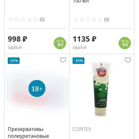
100 мл
(
0
)
(
0
)
998 ₽
1135 ₽
1425 ₽
1621 ₽
-35%
-30%
Презервативы
CONTEX
полиуретановые