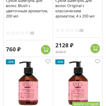
Сухой шампунь для
Сухой шампунь для
волос Blush с
волос Original с
цветочным ароматом,
классическим
200 мл
ароматом, 4 х 200 мл
(
0
)
(
0
)
2128 ₽
760 ₽
3040 ₽
-30%
-30%
ЗАБЕРИ СЕГОДНЯ!