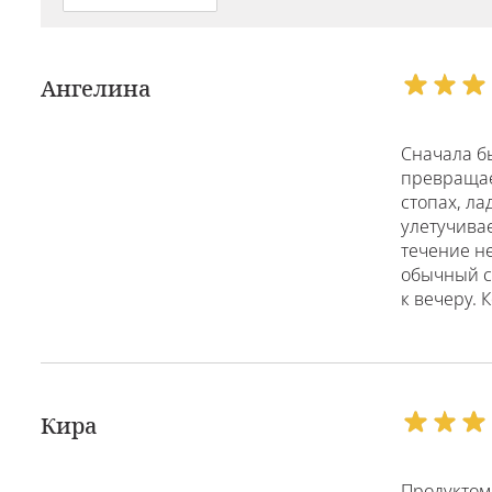
Ангелина
Сначала б
превращает
стопах, ла
улетучивае
течение не
обычный су
к вечеру. 
Кира
Продуктом 