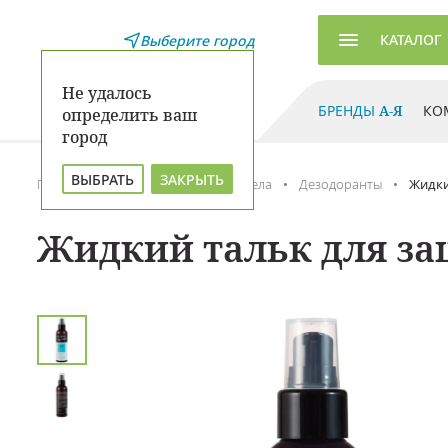
КАТАЛОГ
Выберите город
Не удалось
БРЕНДЫ
А-Я
КО
определить ваш
город
ВЫБРАТЬ
ЗАКРЫТЬ
Главная
Каталог
Уход для тела
Дезодоранты
Жидки
Жидкий тальк для защ