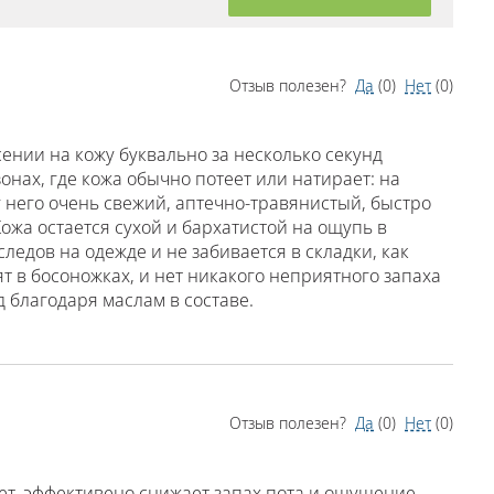
Отзыв полезен?
Да
(
0
)
Нет
(
0
)
ении на кожу буквально за несколько секунд
нах, где кожа обычно потеет или натирает: на
у него очень свежий, аптечно-травянистый, быстро
ожа остается сухой и бархатистой на ощупь в
следов на одежде и не забивается в складки, как
т в босоножках, и нет никакого неприятного запаха
д благодаря маслам в составе.
Отзыв полезен?
Да
(
0
)
Нет
(
0
)
ует, эффективено снижает запах пота и ощущение