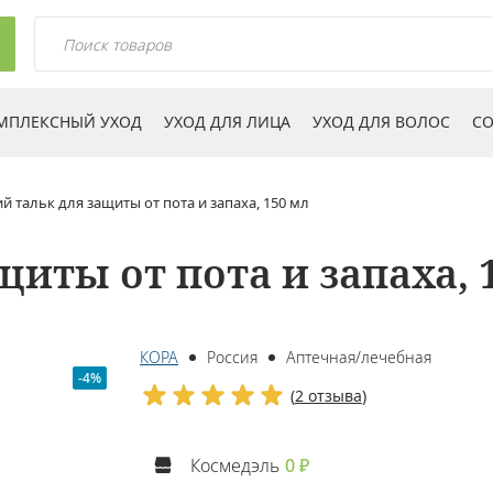
МПЛЕКСНЫЙ УХОД
УХОД ДЛЯ ЛИЦА
УХОД ДЛЯ ВОЛОС
СО
й тальк для защиты от пота и запаха, 150 мл
иты от пота и запаха, 
КОРА
Россия
Аптечная/лечебная
-4%
(
2 отзыва
)
Космедэль
0 ₽