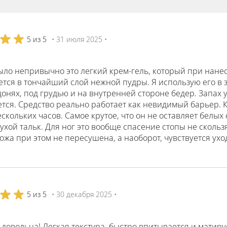
5 из 5
• 31 июля 2025 •
ыло непривычно это легкий крем-гель, который при нанес
ся в тончайший слой нежной пудры. Я использую его в зо
донях, под грудью и на внутренней стороне бедер. Запах 
тся. Средство реально работает как невидимый барьер. К
скольких часов. Самое крутое, что он не оставляет белых 
хой тальк. Для ног это вообще спасение стопы не скользя
Кожа при этом не пересушена, а наоборот, чувствуется ухо
5 из 5
• 30 декабря 2025 •
довольна! Легкая текстура, быстро впитывается и матир