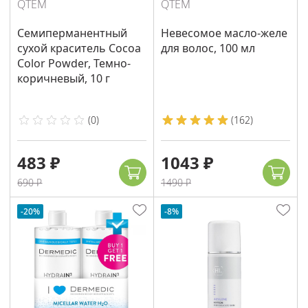
QTEM
QTEM
Семиперманентный
Невесомое масло-желе
сухой краситель Cocoa
для волос, 100 мл
Color Powder, Темно-
коричневый, 10 г
(
0
)
(
162
)
483 ₽
1043 ₽
690 ₽
1490 ₽
-20%
-8%