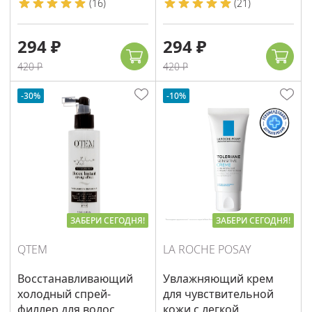
(
16
)
(
21
)
294 ₽
294 ₽
420 ₽
420 ₽
-30%
-10%
ЗАБЕРИ СЕГОДНЯ!
ЗАБЕРИ СЕГОДНЯ!
QTEM
LA ROCHE POSAY
Восстанавливающий
Увлажняющий крем
холодный спрей-
для чувствительной
филлер для волос
кожи с легкой