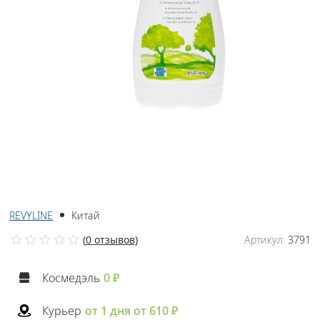
REVYLINE
Китай
(
0 отзывов
)
Артикул:
3791
Космедэль
0 ₽
Курьер
от 1 дня от 610 ₽