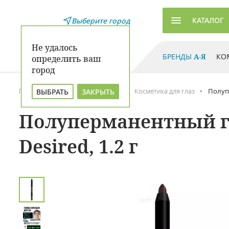
КАТАЛОГ
Выберите город
Не удалось
БРЕНДЫ
А-Я
КО
определить ваш
город
Главная
Каталог
Макияж
Косметика для глаз
Полупе
ВЫБРАТЬ
ЗАКРЫТЬ
Полуперманентный гел
Desired, 1.2 г