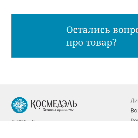
Остались вопр
про товар?
Ли
Во
Ре
© 2026 - «Космедэль»
По