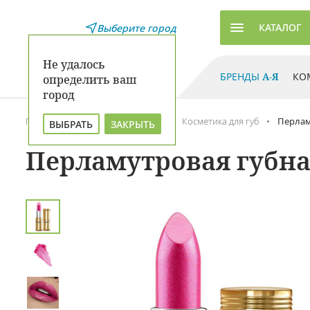
КАТАЛОГ
Выберите город
Не удалось
БРЕНДЫ
А-Я
КО
определить ваш
город
Главная
Каталог
Макияж
Косметика для губ
Перламу
ВЫБРАТЬ
ЗАКРЫТЬ
Перламутровая губная