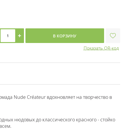
+
В КОРЗИНУ
Показать QR-код
помада Nude Créateur вдохновляет на творчество в
одных нюдовых до классического красного - стойко
всем.