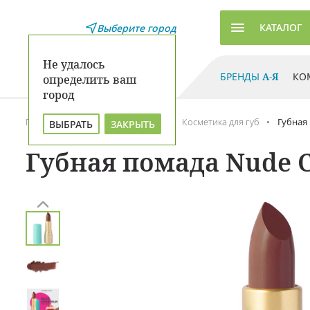
КАТАЛОГ
Выберите город
Не удалось
БРЕНДЫ
А-Я
КО
определить ваш
город
Главная
Каталог
Макияж
Косметика для губ
Губная
ВЫБРАТЬ
ЗАКРЫТЬ
Губная помада Nude C