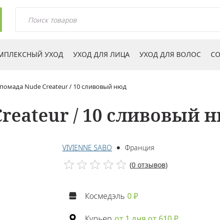
МПЛЕКСНЫЙ УХОД
УХОД ДЛЯ ЛИЦА
УХОД ДЛЯ ВОЛОС
СО
 помада Nude Createur / 10 сливовый нюд
reateur / 10 сливовый 
VIVIENNE SABO
Франция
(
0 отзывов
)
Космедэль
0 ₽
Курьер
от 1 дня от 610 ₽