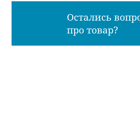
Остались вопр
про товар?
Ли
Во
Ре
© 2026 - «Космедэль»
По