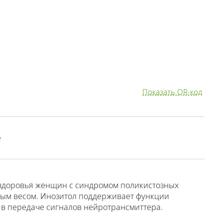
Показать QR-код
е
здоровья женщин с синдромом поликистозных
ным весом. Инозитол поддерживает функции
 в передаче сигналов нейротрансмиттера.