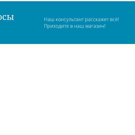
осы
Наш консультант расскажет всё!
Приходите в наш магазин!
чный кабинет
О компании
зврат и обмен
Новости
гистрация на сайте
Адреса магазинов
льзовательское соглашение