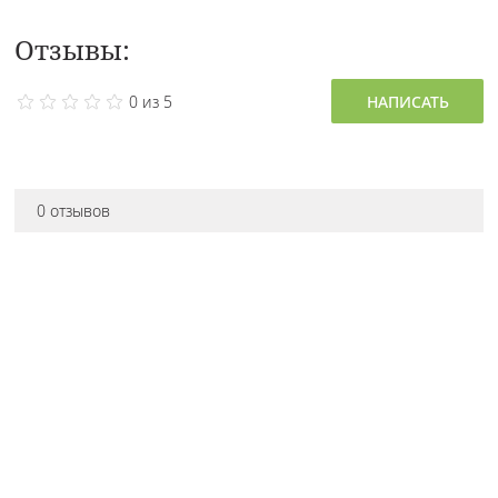
Отзывы:
0 из 5
НАПИСАТЬ
0 отзывов
Остались вопросы
про товар?
Наш консультант расскажет всё!
Приходите в наш магазин!