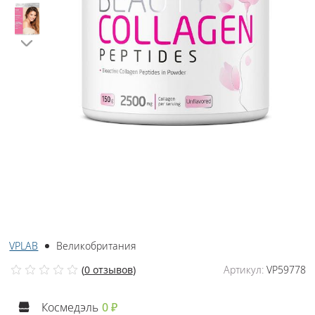
VPLAB
Великобритания
(
0 отзывов
)
Артикул:
VP59778
Космедэль
0 ₽