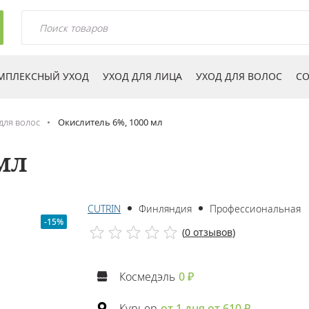
МПЛЕКСНЫЙ УХОД
УХОД ДЛЯ ЛИЦА
УХОД ДЛЯ ВОЛОС
СО
для волос
Окислитель 6%, 1000 мл
мл
CUTRIN
Финляндия
Профессиональная
-15%
(
0 отзывов
)
Космедэль
0 ₽
Курьер
от 1 дня от 610 ₽