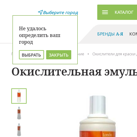
КАТАЛОГ
Выберите город
Не удалось
БРЕНДЫ
А-Я
КО
определить ваш
город
Главная
Каталог
Окрашивание
Окислители для краски 
ВЫБРАТЬ
ЗАКРЫТЬ
Окислительная эмульс