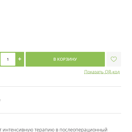
+
В КОРЗИНУ
Показать QR-код
е
ает интенсивную терапию в послеоперационный