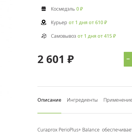
Космедэль
0 ₽
Курьер
от 1 дня от 610 ₽
Самовывоз
от 1 дня от 415 ₽
2 601 ₽
−
Описание
Ингредиенты
Применени
Curaprox PerioPlus+ Balance обеспечив