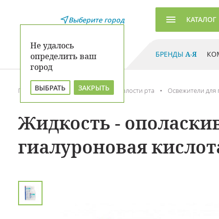
КАТАЛОГ
Выберите город
Не удалось
БРЕНДЫ
А-Я
КО
определить ваш
город
ВЫБРАТЬ
ЗАКРЫТЬ
Главная
Каталог
Гигиена полости рта
Освежители для 
Жидкость - ополаскива
гиалуроновая кислота