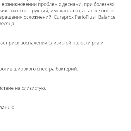
и возникновении проблем с деснами, при болезнях
ических конструкций, имплантатов, а так же после
вращения осложнений. Curaprox PerioPlus+ Balance
месяца.
жает риск воспаления слизистой полости рта и
ротив широкого спектра бактерий.
ствие на слизистую.
ованию.