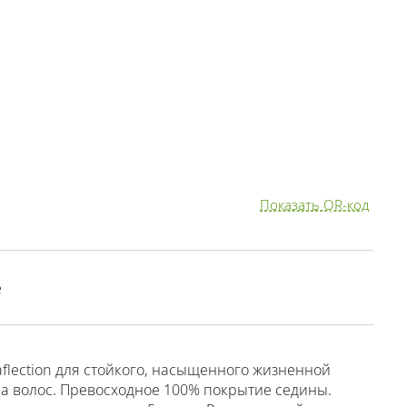
Показать QR-код
е
aflection для стойкого, насыщенного жизненной
ка волос. Превосходное 100% покрытие седины.