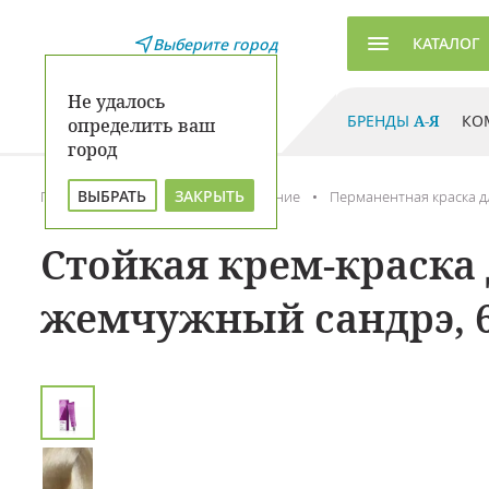
КАТАЛОГ
Выберите город
Не удалось
БРЕНДЫ
А-Я
КО
определить ваш
город
ВЫБРАТЬ
ЗАКРЫТЬ
Главная
Каталог
Окрашивание
Перманентная краска д
Стойкая крем-краска 
жемчужный сандрэ, 