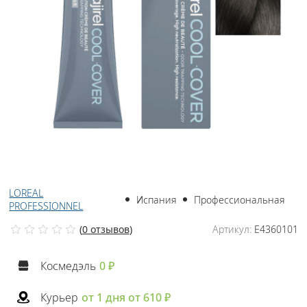
LOREAL
Испания
Профессиональная
PROFESSIONNEL
(
0 отзывов
)
Артикул:
E4360101
Космедэль
0 ₽
Курьер
от 1 дня от 610 ₽