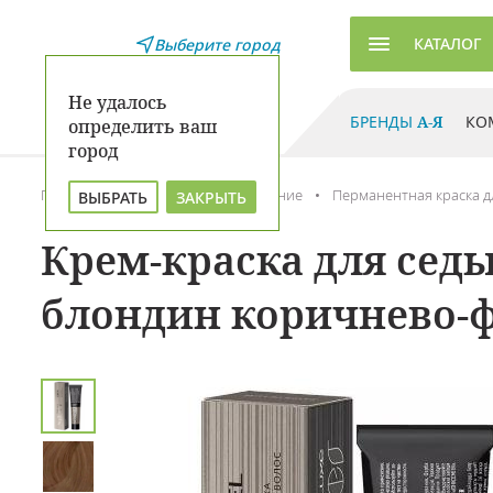
КАТАЛОГ
Выберите город
Не удалось
БРЕНДЫ
А-Я
КО
определить ваш
город
Главная
Каталог
Окрашивание
Перманентная краска д
ВЫБРАТЬ
ЗАКРЫТЬ
Крем-краска для седых
блондин коричнево-ф