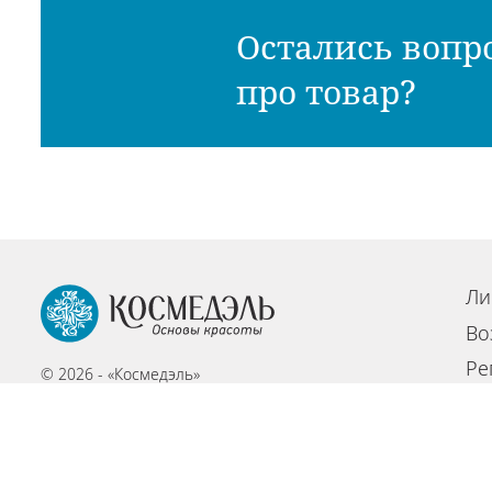
Остались вопр
про товар?
Ли
Во
Ре
© 2026 - «Космедэль»
По