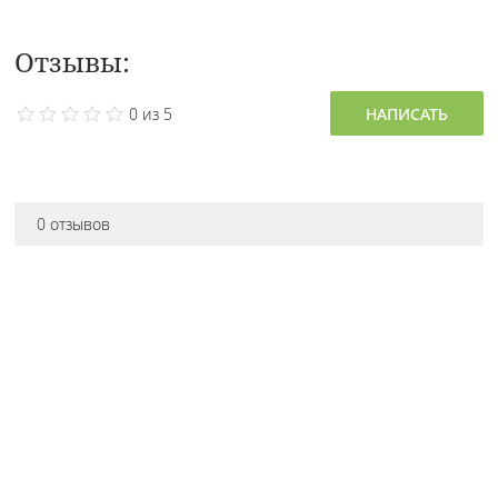
Отзывы:
0 из 5
НАПИСАТЬ
0 отзывов
Остались вопросы
про товар?
Наш консультант расскажет всё!